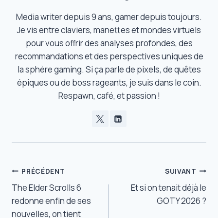
Media writer depuis 9 ans, gamer depuis toujours.
Je vis entre claviers, manettes et mondes virtuels
pour vous offrir des analyses profondes, des
recommandations et des perspectives uniques de
la sphère gaming. Si ça parle de pixels, de quêtes
épiques ou de boss rageants, je suis dans le coin.
Respawn, café, et passion !
Navigation
PRÉCÉDENT
SUIVANT
The Elder Scrolls 6
Et si on tenait déjà le
de
redonne enfin de ses
GOTY 2026 ?
l’article
nouvelles, on tient