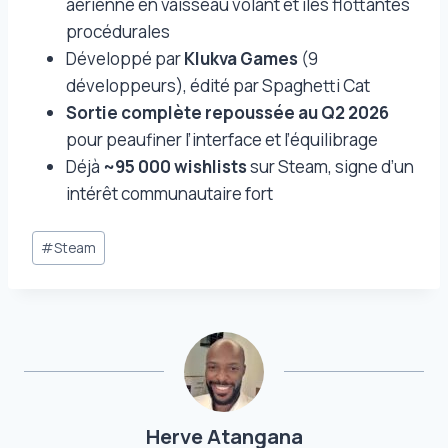
aérienne en vaisseau volant et îles flottantes
procédurales
Développé par
Klukva Games
(9
développeurs), édité par Spaghetti Cat
Sortie complète repoussée au Q2 2026
pour peaufiner l’interface et l’équilibrage
Déjà
~95 000 wishlists
sur Steam, signe d’un
intérêt communautaire fort
Étiquettes
#
Steam
de
la
publication :
Herve Atangana