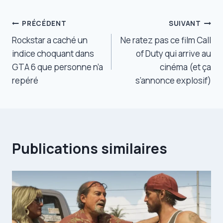
Navigation
PRÉCÉDENT
SUIVANT
Rockstar a caché un
Ne ratez pas ce film Call
de
indice choquant dans
of Duty qui arrive au
l’article
GTA 6 que personne n’a
cinéma (et ça
repéré
s’annonce explosif)
Publications similaires