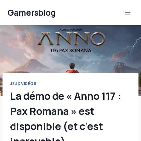
Aller
Gamersblog
au
contenu
JEUX VIDÉOS
La démo de « Anno 117 :
Pax Romana » est
disponible (et c’est