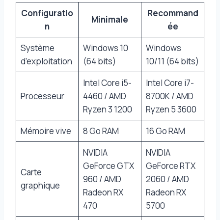
Configuratio
Recommand
Minimale
n
ée
Système
Windows 10
Windows
d’exploitation
(64 bits)
10/11 (64 bits)
Intel Core i5-
Intel Core i7-
Processeur
4460 / AMD
8700K / AMD
Ryzen 3 1200
Ryzen 5 3600
Mémoire vive
8 Go RAM
16 Go RAM
NVIDIA
NVIDIA
GeForce GTX
GeForce RTX
Carte
960 / AMD
2060 / AMD
graphique
Radeon RX
Radeon RX
470
5700