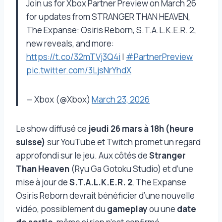
Join us for Xbox Partner Preview on March 26
for updates from STRANGER THAN HEAVEN,
The Expanse: Osiris Reborn, S.T.A.L.K.E.R. 2,
new reveals, and more:
https://t.co/32mTVj3Q4i
|
#PartnerPreview
pic.twitter.com/3LjsNrYhdX
— Xbox (@Xbox)
March 23, 2026
Le show diffusé ce
jeudi 26 mars à 18h (heure
suisse)
sur YouTube et Twitch promet un regard
approfondi sur le jeu. Aux côtés de
Stranger
Than Heaven
(Ryu Ga Gotoku Studio) et d’une
mise à jour de
S.T.A.L.K.E.R. 2
, The Expanse
Osiris Reborn devrait bénéficier d’une nouvelle
vidéo, possiblement du
gameplay
ou une
date