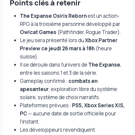
Points clés à retenir
The Expanse Osiris Reborn
est un action-
RPG à la troisième personne développé par
Owlcat Games
(Pathfinder, Rogue Trader).
Le jeu sera présenté lors du
Xbox Partner
Preview ce jeudi 26 mars à 18h
(heure
suisse).
Il se déroule dans l’univers de
The Expanse
,
entre les saisons 1 et 3 de la série.
Gameplay confirmé :
combats en
apesanteur
, exploration libre du système
solaire, système de choix narratifs.
Plateformes prévues :
PS5, Xbox Series X|S,
PC
— aucune date de sortie officielle pour
l’instant.
Les développeurs revendiquent