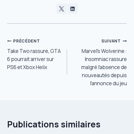
Navigation
PRÉCÉDENT
SUIVANT
Take Two rassure, GTA
Marvel’s Wolverine :
de
6 pourrait arriver sur
Insomniac rassure
l’article
PS6 et Xbox Helix
malgré l’absence de
nouveautés depuis
l’annonce du jeu
Publications similaires