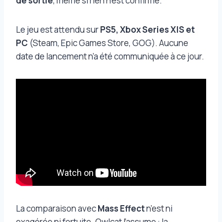
de sortie
, même si rien n’est confirmé.
Le jeu est attendu sur
PS5, Xbox Series X|S et
PC
(Steam, Epic Games Store, GOG). Aucune
date de lancement n’a été communiquée à ce jour.
La comparaison avec
Mass Effect
n’est ni
exagérée ni fortuite. Owlcat l’assume : la