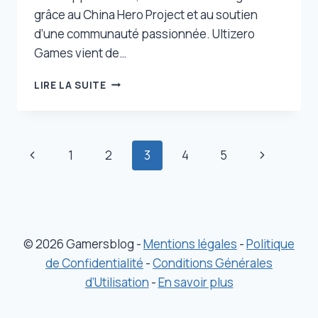
grâce au China Hero Project et au soutien
d’une communauté passionnée. Ultizero
Games vient de…
LOST
LIRE LA SUITE
SOUL
ASIDE
SUR
PC
Navigation
Page
Page
1
2
3
4
5
:
EN
de
précédente
suivante
PLUS
DES
page
FONCTIONNALITÉS,
VOICI
© 2026 Gamersblog -
Mentions légales
-
Politique
CE
QU’IL
de Confidentialité
-
Conditions Générales
FAUT
d’Utilisation
-
En savoir plus
SAVOIR