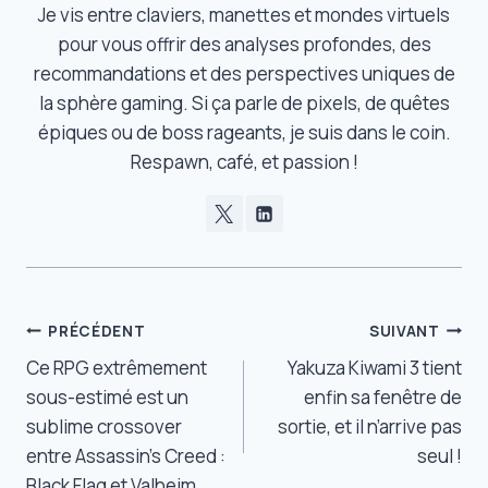
Je vis entre claviers, manettes et mondes virtuels
pour vous offrir des analyses profondes, des
recommandations et des perspectives uniques de
la sphère gaming. Si ça parle de pixels, de quêtes
épiques ou de boss rageants, je suis dans le coin.
Respawn, café, et passion !
Navigation
PRÉCÉDENT
SUIVANT
Ce RPG extrêmement
Yakuza Kiwami 3 tient
de
sous-estimé est un
enfin sa fenêtre de
l’article
sublime crossover
sortie, et il n’arrive pas
entre Assassin’s Creed :
seul !
Black Flag et Valheim