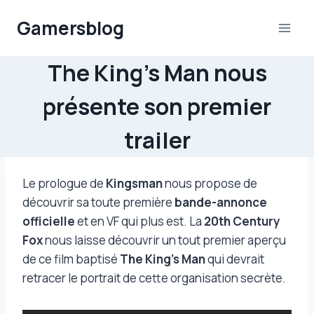
Aller
Gamersblog
au
contenu
The King’s Man nous
présente son premier
trailer
Le prologue de
Kingsman
nous propose de
découvrir sa toute première
bande-annonce
officielle
et en VF qui plus est. La
20th Century
Fox
nous laisse découvrir un tout premier aperçu
de ce film baptisé
The King’s Man
qui devrait
retracer le portrait de cette organisation secrète.