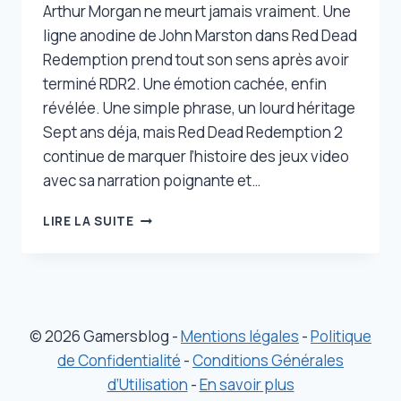
Arthur Morgan ne meurt jamais vraiment. Une
ligne anodine de John Marston dans Red Dead
Redemption prend tout son sens après avoir
terminé RDR2. Une émotion cachée, enfin
révélée. Une simple phrase, un lourd héritage
Sept ans déja, mais Red Dead Redemption 2
continue de marquer l’histoire des jeux video
avec sa narration poignante et…
VOUS
LIRE LA SUITE
AVEZ
CERTAINEMENT
MANQUÉ
CETTE
RÉFÉRENCE
À
© 2026 Gamersblog -
Mentions légales
-
Politique
ARTHUR
de Confidentialité
-
Conditions Générales
MORGAN
d’Utilisation
-
En savoir plus
DANS