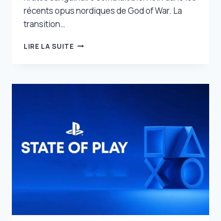
récents opus nordiques de God of War. La
transition…
LE
LIRE LA SUITE
KRATOS
ORIGINAL
SIGNE
SON
RETOUR
DANS
GOD
OF
WAR
DÈS
LE
MOIS
PROCHAIN