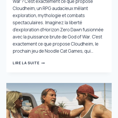
War ? C’est exactement ce que propose
Cloudheim, un RPG audacieux mêlant
exploration, mythologie et combats
spectaculaires. Imaginez la liberté
d’exploration d’Horizon Zero Dawn fusionnée
avec la puissance brute de God of War. C’est
exactement ce que propose Cloudheim, le
prochain jeu de Noodle Cat Games, qui…
IMAGINEZ
LIRE LA SUITE
UN
CROSSOVER
ENTRE
HORIZON
ZERO
DAWN
ET
GOD
OF
WAR,