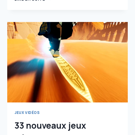
ÉNORME
RPG
EST
À
MOINS
DE
6
EUROS
SUR
LE
PLAYSTATION
STORE,
NE
LE
MANQUEZ
SURTOUT
PAS
!
JEUX VIDÉOS
33 nouveaux jeux