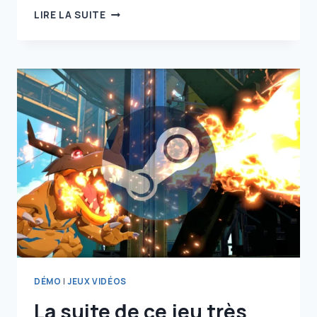
ON
LIRE LA SUITE
POURRAIT
BIEN
AVOIR
UN
STATE
OF
PLAY
LA
SEMAINE
PROCHAINE
DÉMO
|
JEUX VIDÉOS
La suite de ce jeu très