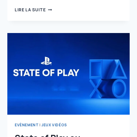
LA
LIRE LA SUITE
SUITE
DE
CE
JEU
TRÈS
ATTENDU
EST
EN
TÉLÉCHARGEMENT
GRATUIT
SUR
STEAM,
NE
LE
MANQUEZ
PAS
!
EVÈNEMENT
|
JEUX VIDÉOS