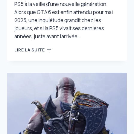
PS5 à la veille d’une nouvelle génération.
Alors que GTA 6 est enfin attendu pour mai
2025, une inquiétude grandit chez les
joueurs, et si la PS5 vivait ses dernières
années, juste avant l’arrivée…
PLAYSTATION
LIRE LA SUITE
6
:
LES
FANS
DE
GTA
6
SONT
INQUIETS,
ET
ÇA
SE
COMPREND