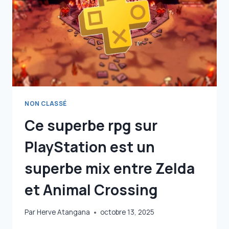
RASSURENT
PAS
LES
FANS,
ET
ÇA
SE
COMPREND
NON CLASSÉ
Ce superbe rpg sur
PlayStation est un
superbe mix entre Zelda
et Animal Crossing
Par
Herve Atangana
octobre 13, 2025