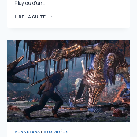
Play ou d’un…
STATE
LIRE LA SUITE
OF
PLAY
OU
PLAYSTATION
SHOWCASE
EN
SEPTEMBRE
?
ON
DIRAIT
BIEN
!
BONS PLANS
|
JEUX VIDÉOS