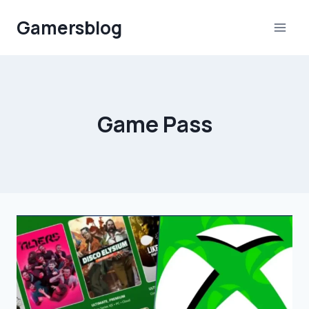
Aller
Gamersblog
au
contenu
Game Pass