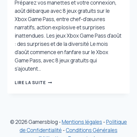
Préparez vos manettes et votre connexion,
août débarque avec 8 jeux gratuits sur le
Xbox Game Pass, entre chef-d’œuvres
narratifs, action explosive et surprises
inattendues. Les jeux Xbox Game Pass d’août
: des surprises et de la diversité Le mois
d’août commence en fanfare sur le Xbox
Game Pass, avec 8 jeux gratuits qui
s’ajoutent…
8
LIRE LA SUITE
JEUX
GRATUITS
DISPONIBLES
SUR
LE
XBOX
© 2026 Gamersblog -
Mentions légales
-
Politique
GAME
de Confidentialité
-
Conditions Générales
PASS