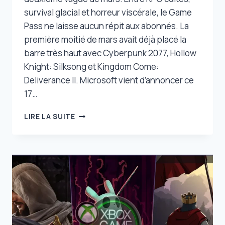
survival glacial et horreur viscérale, le Game
Pass ne laisse aucun répit aux abonnés. La
première moitié de mars avait déjà placé la
barre très haut avec Cyberpunk 2077, Hollow
Knight: Silksong et Kingdom Come:
Deliverance II. Microsoft vient d’annoncer ce
17…
XBOX
LIRE LA SUITE
GAME
PASS
:
8
NOUVEAUX
JEUX
GRATUITS
ARRIVENT,
ET
C’EST