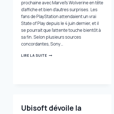
prochaine avec Marvel’s Wolverine en tête
d’affiche et bien d’autres surprises. Les
fans de PlayStation attendaient un vrai
State of Play depuis le 4 juin dernier, et il
se pourrait que l’attente touche bientôt à
sa fin. Selon plusieurs sources
concordantes, Sony…
ON
LIRE LA SUITE
POURRAIT
BIEN
AVOIR
UN
STATE
OF
PLAY
LA
SEMAINE
Ubisoft dévoile la
PROCHAINE