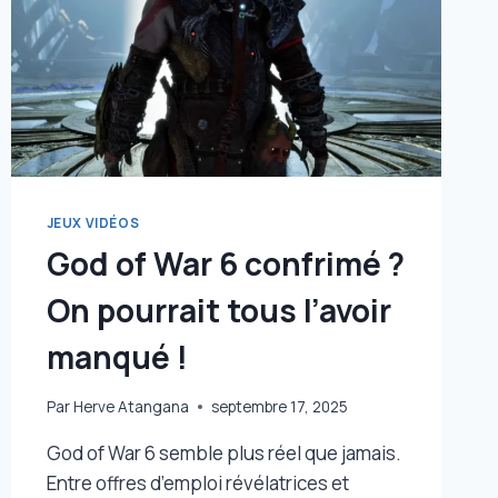
SUPERBE
RPG
QUI
MIX
PARFAITEMENT
GOD
OF
WAR
ET
JEUX VIDÉOS
ASSASSIN’S
God of War 6 confrimé ?
CREED
On pourrait tous l’avoir
manqué !
Par
Herve Atangana
septembre 17, 2025
God of War 6 semble plus réel que jamais.
Entre offres d’emploi révélatrices et