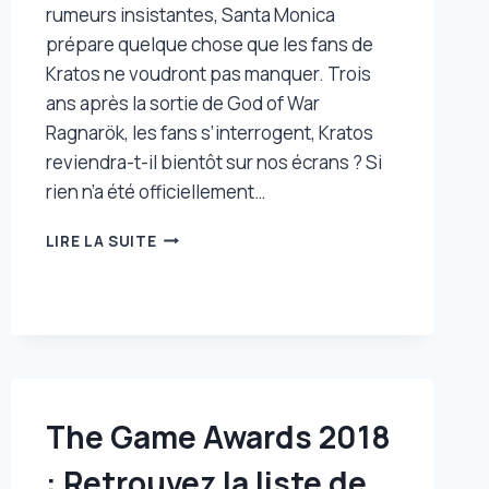
rumeurs insistantes, Santa Monica
prépare quelque chose que les fans de
Kratos ne voudront pas manquer. Trois
ans après la sortie de God of War
Ragnarök, les fans s’interrogent, Kratos
reviendra-t-il bientôt sur nos écrans ? Si
rien n’a été officiellement…
GOD
LIRE LA SUITE
OF
WAR
6
CONFRIMÉ
?
ON
POURRAIT
TOUS
The Game Awards 2018
L’AVOIR
MANQUÉ
: Retrouvez la liste de
!