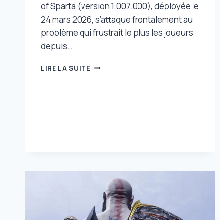
of Sparta (version 1.007.000), déployée le
24 mars 2026, s’attaque frontalement au
problème qui frustrait le plus les joueurs
depuis…
GOD
LIRE LA SUITE
OF
WAR
:
SONS
OF
SPARTA
S’OFFRE
UNE
MISE
À
JOUR
QUI
ÉLIMINE
SON
BUG