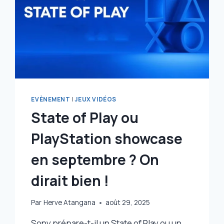
VALIDENT
LE
CASTING,
ET
VOUS
?
EVÈNEMENT
|
JEUX VIDÉOS
State of Play ou
PlayStation showcase
en septembre ? On
dirait bien !
Par
Herve Atangana
août 29, 2025
Sony prépare-t-il un State of Play ou un