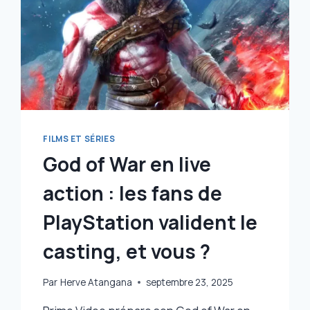
BIEN
IL
EXISTE
VRAIMENT,
LE
VOICI
!
FILMS ET SÉRIES
God of War en live
action : les fans de
PlayStation valident le
casting, et vous ?
Par
Herve Atangana
septembre 23, 2025