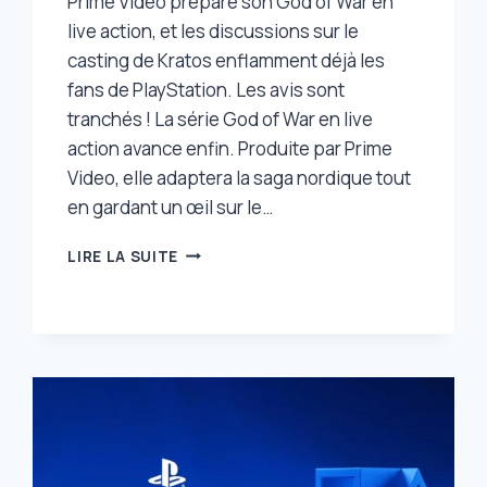
Prime Video prépare son God of War en
live action, et les discussions sur le
casting de Kratos enflamment déjà les
fans de PlayStation. Les avis sont
tranchés ! La série God of War en live
action avance enfin. Produite par Prime
Video, elle adaptera la saga nordique tout
en gardant un œil sur le…
GOD
LIRE LA SUITE
OF
WAR
EN
LIVE
ACTION
:
LES
FANS
DE
PLAYSTATION