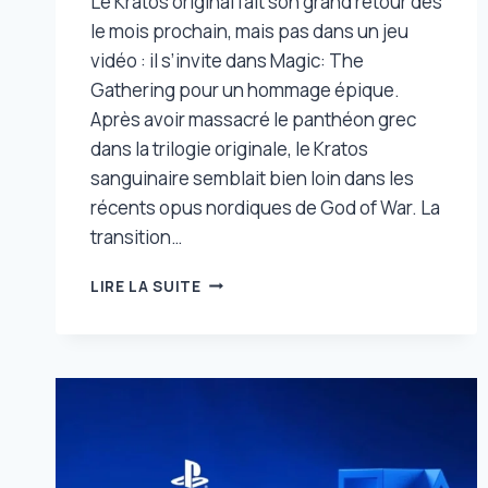
Le Kratos original fait son grand retour dès
le mois prochain, mais pas dans un jeu
vidéo : il s’invite dans Magic: The
Gathering pour un hommage épique.
Après avoir massacré le panthéon grec
dans la trilogie originale, le Kratos
sanguinaire semblait bien loin dans les
récents opus nordiques de God of War. La
transition…
LE
LIRE LA SUITE
KRATOS
ORIGINAL
SIGNE
SON
RETOUR
DANS
GOD
OF
WAR