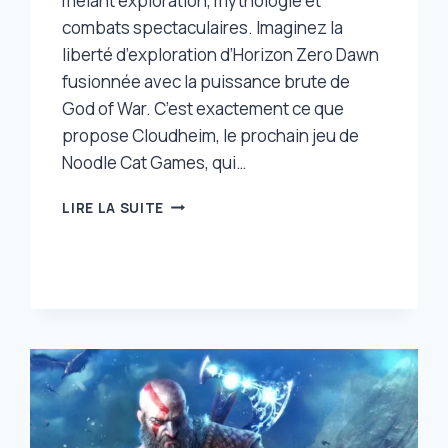
mêlant exploration, mythologie et
combats spectaculaires. Imaginez la
liberté d’exploration d’Horizon Zero Dawn
fusionnée avec la puissance brute de
God of War. C’est exactement ce que
propose Cloudheim, le prochain jeu de
Noodle Cat Games, qui…
IMAGINEZ
LIRE LA SUITE
UN
CROSSOVER
ENTRE
HORIZON
ZERO
DAWN
ET
GOD
OF
WAR,
EH