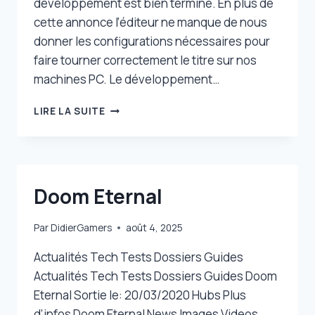
développement est bien terminé. En plus de
cette annonce l’éditeur ne manque de nous
donner les configurations nécessaires pour
faire tourner correctement le titre sur nos
machines PC. Le développement…
BETHESDA
LIRE LA SUITE
ANNONCE
LE
PASSAGE
GOLD
DE
Doom Eternal
RAGE
2
ET
Par
DidierGamers
août 4, 2025
DÉVOILE
LES
Actualités Tech Tests Dossiers Guides
CONFIGURATIONS
Actualités Tech Tests Dossiers Guides Doom
PC
Eternal Sortie le: 20/03/2020 Hubs Plus
d’infos Doom Eternal News Images Videos