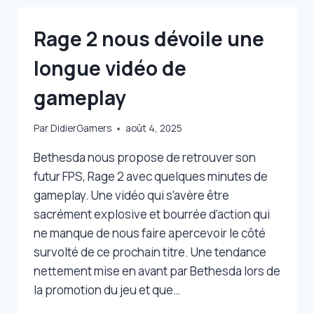
QUÊTES
AUSSI
Rage 2 nous dévoile une
PASSIONNANTES
QUE
longue vidéo de
DANS
TW3
gameplay
Par
DidierGamers
août 4, 2025
Bethesda nous propose de retrouver son
futur FPS, Rage 2 avec quelques minutes de
gameplay. Une vidéo qui s’avère être
sacrément explosive et bourrée d’action qui
ne manque de nous faire apercevoir le côté
survolté de ce prochain titre. Une tendance
nettement mise en avant par Bethesda lors de
la promotion du jeu et que…