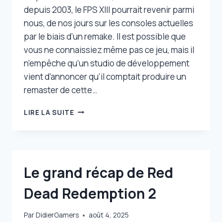
depuis 2003, le FPS XIII pourrait revenir parmi
nous, de nos jours sur les consoles actuelles
par le biais d’un remake. Il est possible que
vous ne connaissiez même pas ce jeu, mais il
n’empêche qu’un studio de développement
vient d’annoncer qu’il comptait produire un
remaster de cette…
UN
LIRE LA SUITE
REMAKE
DE
XIII
EST
EN
Le grand récap de Red
PRÉPARATION
SUR
Dead Redemption 2
PS4,
XBOX
ONE,
Par
DidierGamers
août 4, 2025