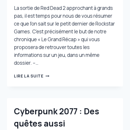
PC
ET
La sortie de Red Dead 2 approchant à grands
SWITCH
pas, il est temps pour nous de vous résumer
ce que l’on sait sur le petit dernier de Rockstar
Games. C’est précisément le but de notre
chronique « Le Grand Récap » qui vous
proposera de retrouver toutes les
informations sur un jeu, dans un même
dossier. –…
LE
LIRE LA SUITE
GRAND
RÉCAP
DE
RED
DEAD
Cyberpunk 2077 : Des
REDEMPTION
2
quêtes aussi