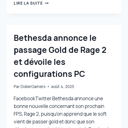
RAGE
LIRE LA SUITE
2
NOUS
DÉVOILE
UNE
LONGUE
Bethesda annonce le
VIDÉO
DE
passage Gold de Rage 2
GAMEPLAY
et dévoile les
configurations PC
Par
DidierGamers
août 4, 2025
FacebookTwitter Bethesda annonce une
bonne nouvelle concernant son prochain
FPS, Rage 2, puisqu’on apprend que le soft
vient de passer gold et donc que son