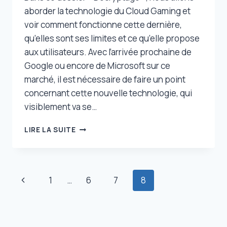
aborder la technologie du Cloud Gaming et
voir comment fonctionne cette dernière,
qu’elles sont ses limites et ce qu’elle propose
aux utilisateurs. Avec l’arrivée prochaine de
Google ou encore de Microsoft sur ce
marché, il est nécessaire de faire un point
concernant cette nouvelle technologie, qui
visiblement va se…
COMMENT
LIRE LA SUITE
ÇA
FONCTIONNE
LE
CLOUD
Navigation
Page
1
…
6
7
8
GAMING
?
de
précédente
–
DÉCRYPTAGE
page