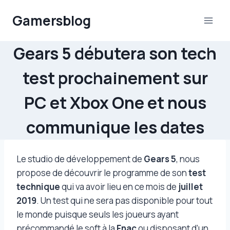
Aller
Gamersblog
au
contenu
Gears 5 débutera son tech
test prochainement sur
PC et Xbox One et nous
communique les dates
Le studio de développement de
Gears 5
, nous
propose de découvrir le programme de son
test
technique
qui va avoir lieu en ce mois de
juillet
2019
. Un test qui ne sera pas disponible pour tout
le monde puisque seuls les joueurs ayant
précommandé le soft à la
Fnac
ou disposant d’un