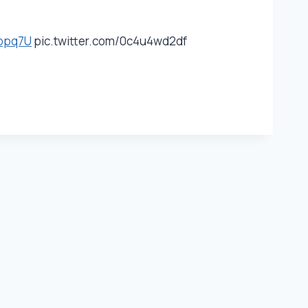
8ppq7U
pic.twitter.com/0c4u4wd2df