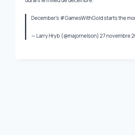
durant le milieu de décembre.
December’s #GamesWithGold starts the month
— Larry Hryb (@majornelson) 27 novembre 2